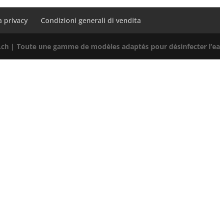
a privacy
Condizioni generali di vendita
h | Toute une gamme de modèles adaptés pour désinfecter l’eau