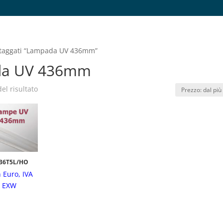
i taggati “Lampada UV 436mm”
a UV 436mm
el risultato
36T5L/HO
n Euro, IVA
e EXW