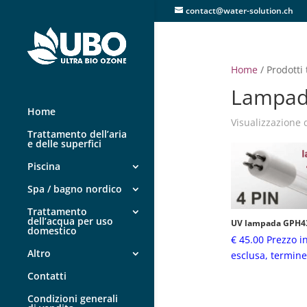
contact@water-solution.ch
Home
/ Prodott
Lampad
Home
Visualizzazione d
Trattamento dell’aria
e delle superfici
Piscina
Spa / bagno nordico
Trattamento
dell’acqua per uso
UV lampada GPH4
domestico
€
45.00
Prezzo i
Altro
esclusa, termin
Contatti
Condizioni generali