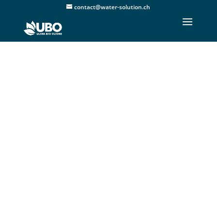
contact@water-solution.ch
Acquista
Lampade UV-
C
Per la disinfezione dell’acqua
all’interno dei serbatoi.