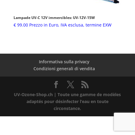
Lampade UV-C 12V immercibles: UV-12V-15W
€
99.00
Prezzo in Euro, IVA esclusa, termine EXW
Informativa sulla privacy
Condizioni generali di vendita
UV-Ozone-Shop.ch | Toute une gamme de modèles
adaptés pour désinfecter l’eau en toute
circonstance.