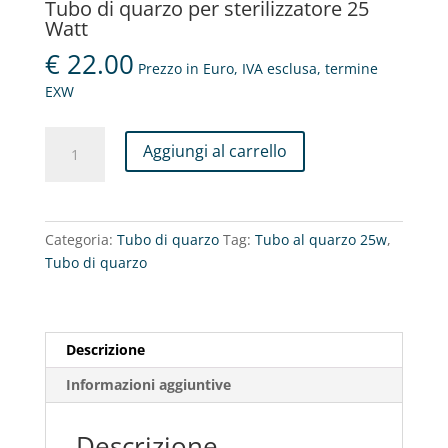
Tubo di quarzo per sterilizzatore 25
Watt
€
22.00
Prezzo in Euro, IVA esclusa, termine
EXW
Tubo
Aggiungi al carrello
di
quarzo
per
sterilizzatore
Categoria:
Tubo di quarzo
Tag:
Tubo al quarzo 25w
,
25
Tubo di quarzo
Watt
quantità
Descrizione
Informazioni aggiuntive
Descrizione