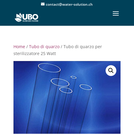
contact@water-solution.ch
Home
/
Tubo di quarzo
/ Tubo di quarzo per
sterilizzatore 25 Watt