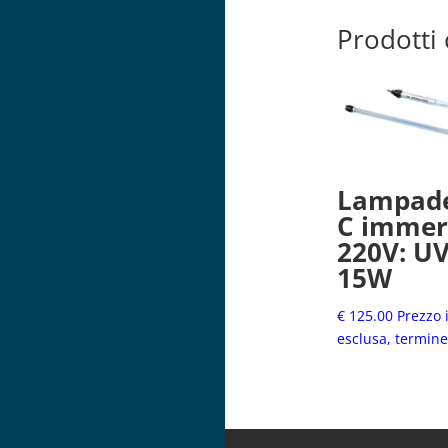
Prodotti 
Lampade
C immer
220V: UV
15W
€
125.00
Prezzo 
esclusa, termin