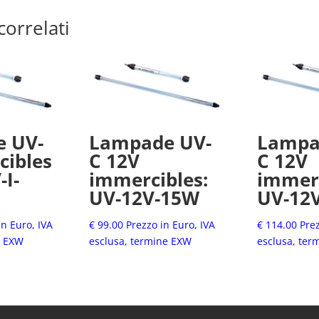
correlati
 UV-
Lampade UV-
Lampa
cibles
C 12V
C 12V
-I-
immercibles:
immerc
UV-12V-15W
UV-12
in Euro, IVA
€
99.00
Prezzo in Euro, IVA
€
114.00
Prez
e EXW
esclusa, termine EXW
esclusa, ter