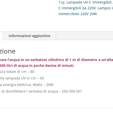
Tag:
Lampade UV-C immergibili
C
C immergibili da 220V
,
Lampes 
immercibles
immercibles 220V 20W
220V:
UV-
I-
20W
Informazioni aggiuntive
quantità
zione
zare l’acqua in un serbatoio cilindrico di 1 m di diametro e un’alt
500 litri di acqua in poche decine di minuti.
zza totale di cm – 80
lla lampada UV in cm – 50
 energia elettrica, Watts – 20W
à di disinfettare i serbatoi di acqua – 200-500 litri