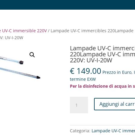
 UV-C immersible 220V
/ Lampade UV-C immercibles 220Lampade
V: UV-I-20W
Lampade UV-C immerci
220Lampade UV-C imme
220V: UV-I-20W
€
149.00
Prezzo in Euro, 
termine EXW
Per la disinfezione di acqua in 
Lampade
Aggiungi al carr
UV-
C
immercibles
220Lampade
Categoria:
Lampade UV-C immer
UV-