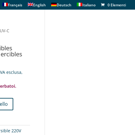
Français
English
Deutsch
Italiano
0 Elementi
 UV-C
bles
rcibles
IVA esclusa,
serbatoi.
ello
sible 220V