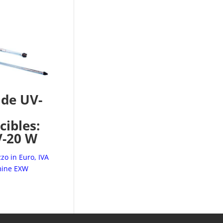
de UV-
ibles:
V-20 W
zo in Euro, IVA
mine EXW