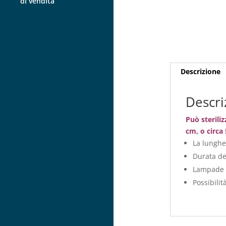
di vendita
Descrizione
Descri
Può steriliz
cm, o circa 
La lunghe
Durata de
Lampade a
Possibilit