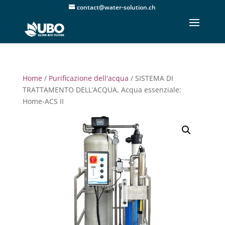
contact@water-solution.ch
Home
/
Purificazione dell'acqua
/ SISTEMA DI
TRATTAMENTO DELL’ACQUA, Acqua essenziale:
Home-ACS II